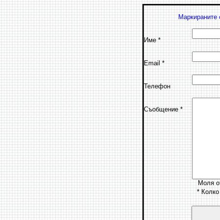
Маркираните
Име
*
Email
*
Телефон
Съобщение
*
Моля о
*
Колко